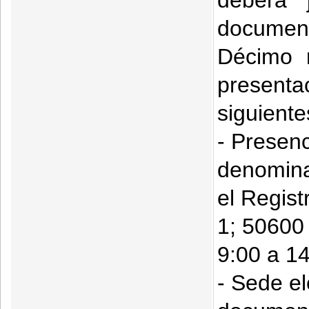
deberá 
documen
Décimo r
presenta
siguiente
- Presenc
denomina
el Regist
1; 50600 
9:00 a 1
- Sede el