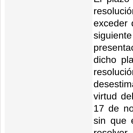
resoluc
exceder 
siguien
presenta
dicho pl
resolu
desestim
virtud de
17 de no
sin que 
resolver.