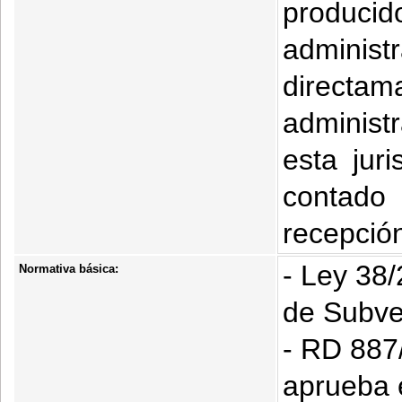
produci
adminis
direct
administ
esta jur
contado
recepción
- Ley 38
Normativa básica:
de Subve
- RD 887/
aprueba e