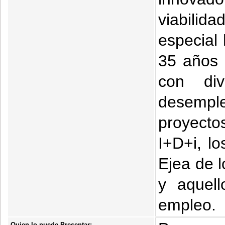
viabili
especial
35 años 
con div
desemple
proyecto
I+D+i, l
Ejea de l
y aquel
empleo.
Quien lo puede Presentar: